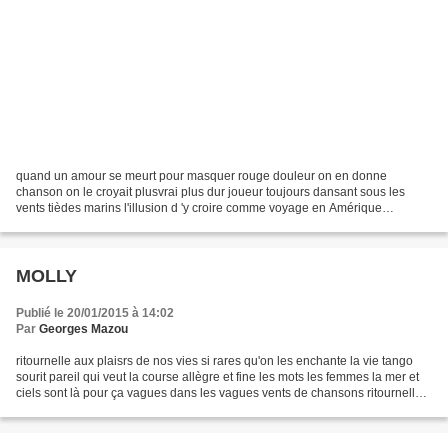
quand un amour se meurt pour masquer rouge douleur on en donne
chanson on le croyait plusvrai plus dur joueur toujours dansant sous les
vents tièdes marins l'illusion d 'y croire comme voyage en Amérique
saltimbanque désolé s'en va se retourner un homme...
MOLLY
Publié le 20/01/2015 à 14:02
Par
Georges Mazou
ritournelle aux plaisrs de nos vies si rares qu'on les enchante la vie tango
sourit pareil qui veut la course allègre et fine les mots les femmes la mer et
ciels sont là pour ça vagues dans les vagues vents de chansons ritournelles
somme toute érotiques....