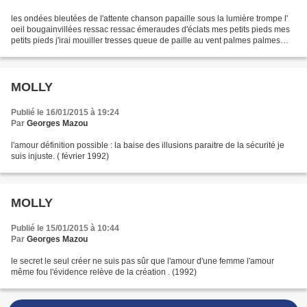
les ondées bleutées de l'attente chanson papaille sous la lumière trompe l'
oeil bougainvillées ressac ressac émeraudes d'éclats mes petits pieds mes
petits pieds j'irai mouiller tresses queue de paille au vent palmes palmes
hautes nonchalantes et dans...
MOLLY
Publié le 16/01/2015 à 19:24
Par
Georges Mazou
l'amour définition possible : la baise des illusions paraitre de la sécurité je
suis injuste. ( février 1992)
MOLLY
Publié le 15/01/2015 à 10:44
Par
Georges Mazou
le secret le seul créer ne suis pas sûr que l'amour d'une femme l'amour
même fou l'évidence relève de la création . (1992)