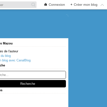
Connexion
+
Créer mon blog
es Mazou
es de l'auteur
 du blog
n blog avec CanalBlog
che
es
s
(2)