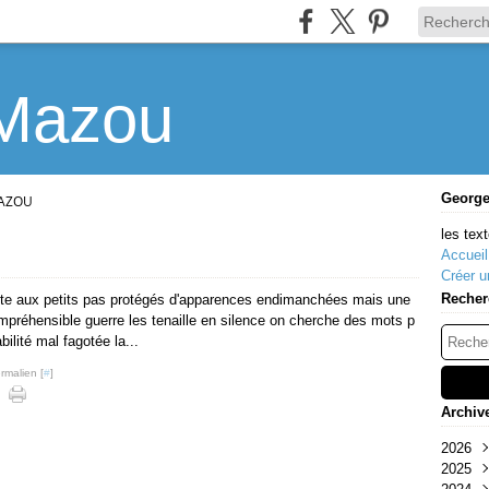
Mazou
Georg
AZOU
les text
Accueil
Créer u
Recher
 cote aux petits pas protégés d'apparences endimanchées mais une
préhensible guerre les tenaille en silence on cherche des mots p
bilité mal fagotée la...
rmalien [
#
]
Archiv
2026
2025
Mar