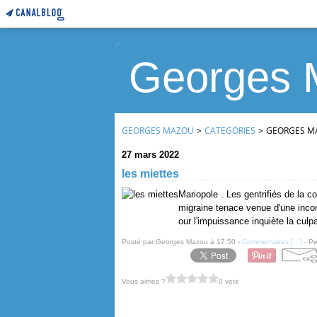
Georges 
GEORGES MAZOU
>
CATEGORIES
>
GEORGES M
27 mars 2022
les miettes
Mariopole . Les gentrifiés de la
migraine tenace venue d'une incom
our l'impuissance inquiète la culpa
Posté par Georges Mazou à 17:50 -
Commentaires [
…
]
- Pe
Vous aimez ?
0 vote