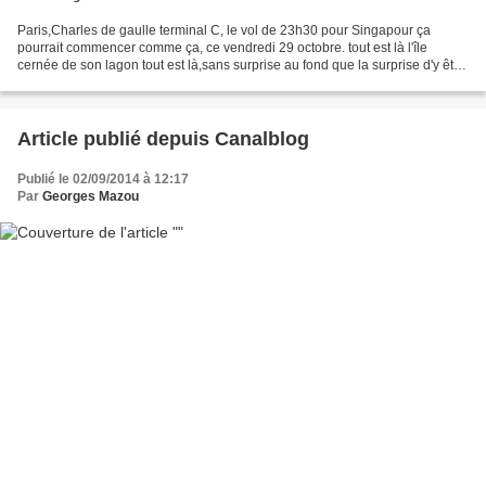
Paris,Charles de gaulle terminal C, le vol de 23h30 pour Singapour ça
pourrait commencer comme ça, ce vendredi 29 octobre. tout est là l'île
cernée de son lagon tout est là,sans surprise au fond que la surprise d'y être
pour de vrai. quand, dans la courbe...
Article publié depuis Canalblog
Publié le 02/09/2014 à 12:17
Par
Georges Mazou