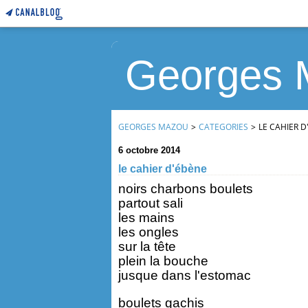
Georges 
GEORGES MAZOU
>
CATEGORIES
>
LE CAHIER D
6 octobre 2014
le cahier d'ébène
noirs charbons boulets
partout sali
les mains
les ongles
sur la tête
plein la bouche
jusque dans l'estomac
boulets gachis