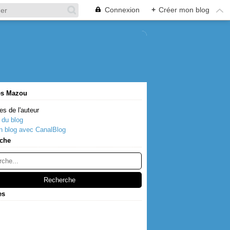
Connexion
+
Créer mon blog
es Mazou
es de l'auteur
 du blog
n blog avec CanalBlog
che
es
s
(2)