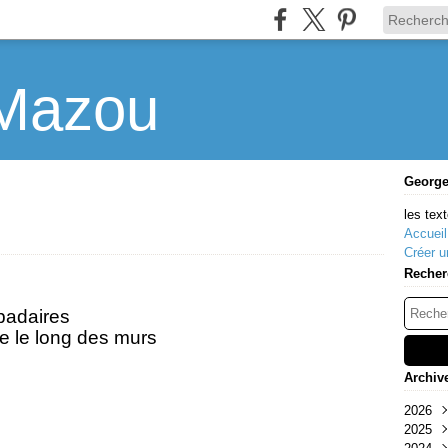
Mazou
Georg
les text
Accueil
Créer u
Recher
padaires
te le long des murs
Archiv
2026
2025
Mar