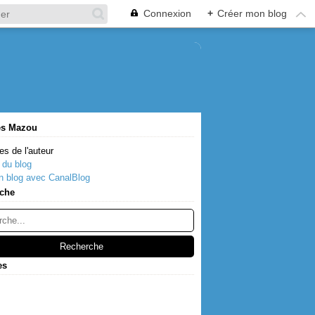
Connexion
+
Créer mon blog
es Mazou
es de l'auteur
 du blog
n blog avec CanalBlog
che
es
s
(2)