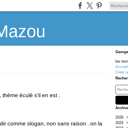
Mazou
Georg
les text
Accueil
Créer u
Recher
 thème éculé s'il en est .
Archiv
2026
ndir comme slogan, non sans raison . on la
2025
Mar