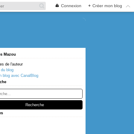
Connexion
+
Créer mon blog
es Mazou
es de l'auteur
 du blog
n blog avec CanalBlog
che
es
s
(2)