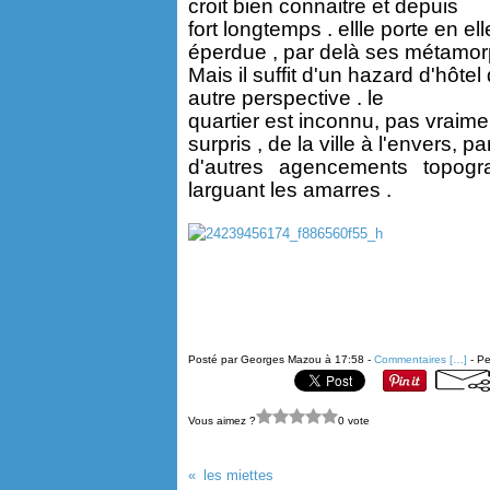
croit bien connaitre et depuis
fort longtemps . ellle porte en e
éperdue , par delà ses métamor
Mais il suffit d'un hazard d'hôte
autre perspective . le
quartier est inconnu, pas vraime
surpris , de la ville à l'envers, p
d'autres agencements topog
larguant les amarres .
Posté par Georges Mazou à 17:58 -
Commentaires [
…
]
- Pe
Vous aimez ?
0 vote
les miettes