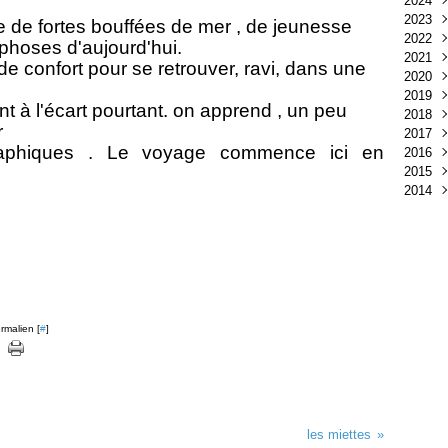
2024
Oct
2023
Juil
Nov
lle de fortes bouffées de mer , de jeunesse
2022
Avri
Oct
Oct
phoses d'aujourd'hui.
2021
Févr
Juil
Aoû
Oct
l de confort pour se retrouver, ravi, dans une
2020
Mai
Juin
Sep
Oct
2019
Janv
Avri
Juil
Aoû
Nov
nt à l'écart pourtant. on apprend , un peu
2018
Févr
Mai
Juin
Oct
Nov
ar
2017
Janv
Avri
Mai
Sep
Oct
Déc
raphiques . Le voyage commence ici en
2016
Mar
Févr
Juil
Sep
Nov
Déc
2015
Févr
Mai
Aoû
Sep
Nov
Déc
2014
Avri
Juil
Aoû
Oct
Nov
Déc
Mar
Juin
Juil
Sep
Oct
Nov
Déc
Janv
Mai
Mai
Aoû
Sep
Oct
Nov
Avri
Avri
Juil
Aoû
Sep
Oct
Mar
Févr
Juin
Mai
Aoû
Sep
Janv
Janv
Mai
Avri
Juil
Mar
Mar
Juin
Févr
Févr
Mai
rmalien [
#
]
Janv
Janv
Avri
Mar
Févr
Janv
les miettes