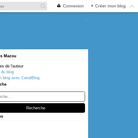
Connexion
+
Créer mon blog
es Mazou
es de l'auteur
 du blog
n blog avec CanalBlog
che
es
s
(2)